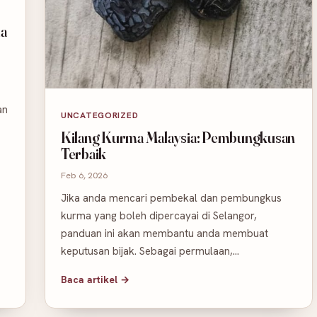
a
an
UNCATEGORIZED
Kilang Kurma Malaysia: Pembungkusan
Terbaik
Feb 6, 2026
Jika anda mencari pembekal dan pembungkus
kurma yang boleh dipercayai di Selangor,
panduan ini akan membantu anda membuat
keputusan bijak. Sebagai permulaan,…
Baca artikel →