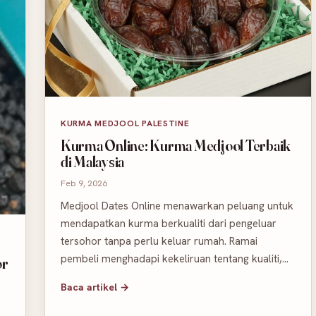
KURMA MEDJOOL PALESTINE
Kurma Online: Kurma Medjool Terbaik
di Malaysia
Feb 9, 2026
Medjool Dates Online menawarkan peluang untuk
mendapatkan kurma berkualiti dari pengeluar
tersohor tanpa perlu keluar rumah. Ramai
pembeli menghadapi kekeliruan tentang kualiti,…
or
Baca artikel →