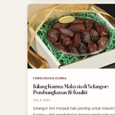
PEMBORONG KURMA
Kilang Kurma Malaysia di Selangor:
Pembungkusan & Kualiti
Feb 4, 2026
Selangor kini menjadi hab penting untuk industri
kurma—dari pembekalan hingga pembungkusa