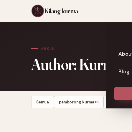
Kilang kurma
ARKIB
Abou
Author: Kurma
Blog
Semua
pemborong kurma
kedai kurma
18