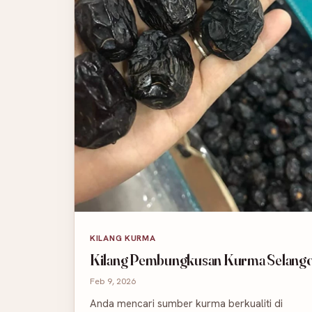
KILANG KURMA
Kilang Pembungkusan Kurma Selang
Feb 9, 2026
Anda mencari sumber kurma berkualiti di