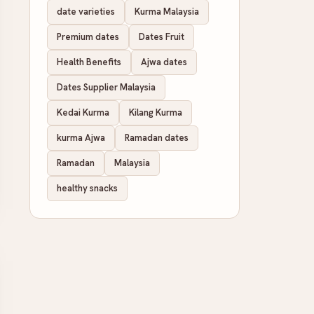
date varieties
Kurma Malaysia
Premium dates
Dates Fruit
Health Benefits
Ajwa dates
Dates Supplier Malaysia
Kedai Kurma
Kilang Kurma
kurma Ajwa
Ramadan dates
Ramadan
Malaysia
healthy snacks